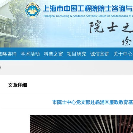
战略咨询
学术活动
科普之窗
项目研究
诚信宣讲
关于中心
态
文章详细
市院士中心党支部赴杨浦区廉政教育基