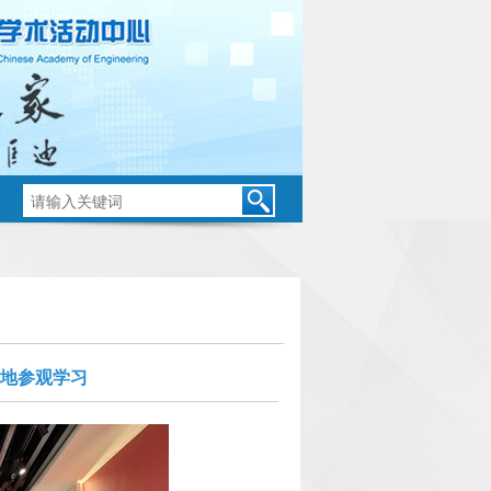
地参观学习